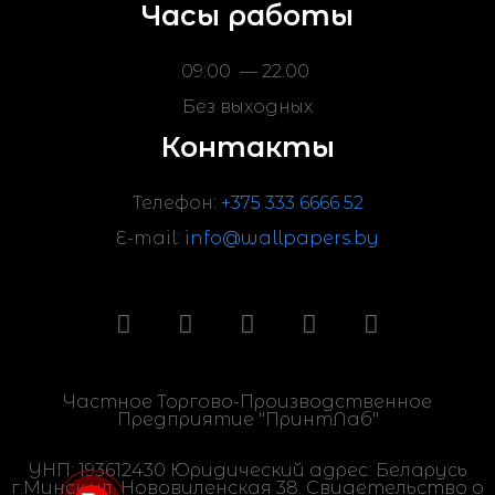
Часы работы
09:00 — 22.00
Без выходных
Контакты
Телефон:
+375 333 6666 52
E-mail:
info@wallpapers.by
Частное Торгово-Производственное
Предприятие "ПринтЛаб"
УНП: 193612430 Юридический адрес: Беларусь
г.Минск ул. Нововиленская 38. Свидетельство о