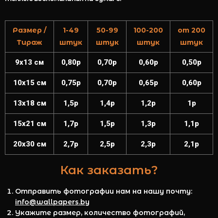
Размер /
1-49
50-99
100-200
от 200
Тираж
штук
штук
штук
штук
9x13 см
0,80р
0,70р
0,60р
0,50р
10x15 см
0,75р
0,70р
0,65р
0,60р
13x18 см
1,5р
1,4р
1,2р
1р
15x21 см
1,7р
1,5р
1,3р
1,1р
20x30 см
2,7р
2,5р
2,3р
2,1р
Как заказать?
Отправить фотографии нам на нашу почту:
info@wallpapers.by
Укажите размер, количество фотографий,